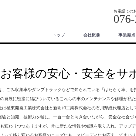
お電話での
076-
トップ
会社概要
事業拠点
でお客様の安心・安全をサ
は、ごみ収集車やダンプトラックなどで知られている「はたらく車」を
の発展に密接に結びついているこれらの車のメンテナンスや修理が私た
社は極東開発工業株式会社と新明和工業株式会社の石川県総代理店とし
経験と知識、技術力を軸に、一台一台と向き合いながら、安全な社会づ
も変わりつつありますが、常に新たな情報や知識を取り入れ、アップデ
よって移り変わるお客様のニーズにも、スピーディにお応えしてまいり